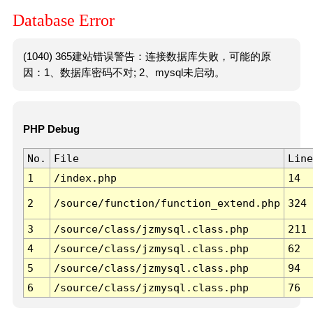
Database Error
(1040) 365建站错误警告：连接数据库失败，可能的原
因：1、数据库密码不对; 2、mysql未启动。
PHP Debug
No.
File
Line
1
/index.php
14
2
/source/function/function_extend.php
324
3
/source/class/jzmysql.class.php
211
4
/source/class/jzmysql.class.php
62
5
/source/class/jzmysql.class.php
94
6
/source/class/jzmysql.class.php
76