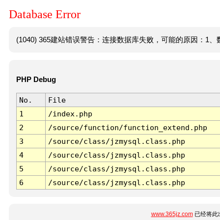
Database Error
(1040) 365建站错误警告：连接数据库失败，可能的原因：1、数
PHP Debug
No.
File
1
/index.php
2
/source/function/function_extend.php
3
/source/class/jzmysql.class.php
4
/source/class/jzmysql.class.php
5
/source/class/jzmysql.class.php
6
/source/class/jzmysql.class.php
www.365jz.com
已经将此