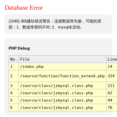
Database Error
(1040) 365建站错误警告：连接数据库失败，可能的原
因：1、数据库密码不对; 2、mysql未启动。
PHP Debug
No.
File
Line
1
/index.php
14
2
/source/function/function_extend.php
324
3
/source/class/jzmysql.class.php
211
4
/source/class/jzmysql.class.php
62
5
/source/class/jzmysql.class.php
94
6
/source/class/jzmysql.class.php
76