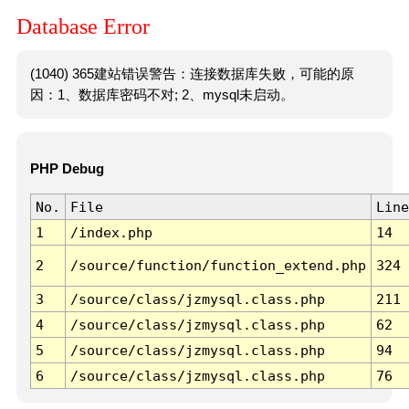
Database Error
(1040) 365建站错误警告：连接数据库失败，可能的原
因：1、数据库密码不对; 2、mysql未启动。
PHP Debug
No.
File
Line
1
/index.php
14
2
/source/function/function_extend.php
324
3
/source/class/jzmysql.class.php
211
4
/source/class/jzmysql.class.php
62
5
/source/class/jzmysql.class.php
94
6
/source/class/jzmysql.class.php
76