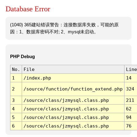
Database Error
(1040) 365建站错误警告：连接数据库失败，可能的原
因：1、数据库密码不对; 2、mysql未启动。
PHP Debug
No.
File
Line
1
/index.php
14
2
/source/function/function_extend.php
324
3
/source/class/jzmysql.class.php
211
4
/source/class/jzmysql.class.php
62
5
/source/class/jzmysql.class.php
94
6
/source/class/jzmysql.class.php
76