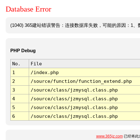
Database Error
(1040) 365建站错误警告：连接数据库失败，可能的原因：1、数
PHP Debug
No.
File
1
/index.php
2
/source/function/function_extend.php
3
/source/class/jzmysql.class.php
4
/source/class/jzmysql.class.php
5
/source/class/jzmysql.class.php
6
/source/class/jzmysql.class.php
www.365jz.com
已经将此