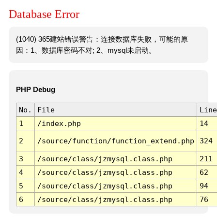
Database Error
(1040) 365建站错误警告：连接数据库失败，可能的原
因：1、数据库密码不对; 2、mysql未启动。
PHP Debug
No.
File
Line
1
/index.php
14
2
/source/function/function_extend.php
324
3
/source/class/jzmysql.class.php
211
4
/source/class/jzmysql.class.php
62
5
/source/class/jzmysql.class.php
94
6
/source/class/jzmysql.class.php
76