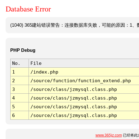
Database Error
(1040) 365建站错误警告：连接数据库失败，可能的原因：1、数
PHP Debug
No.
File
1
/index.php
2
/source/function/function_extend.php
3
/source/class/jzmysql.class.php
4
/source/class/jzmysql.class.php
5
/source/class/jzmysql.class.php
6
/source/class/jzmysql.class.php
www.365jz.com
已经将此