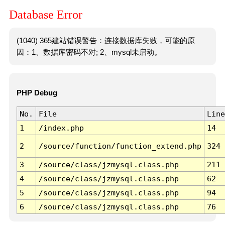
Database Error
(1040) 365建站错误警告：连接数据库失败，可能的原
因：1、数据库密码不对; 2、mysql未启动。
PHP Debug
No.
File
Line
1
/index.php
14
2
/source/function/function_extend.php
324
3
/source/class/jzmysql.class.php
211
4
/source/class/jzmysql.class.php
62
5
/source/class/jzmysql.class.php
94
6
/source/class/jzmysql.class.php
76