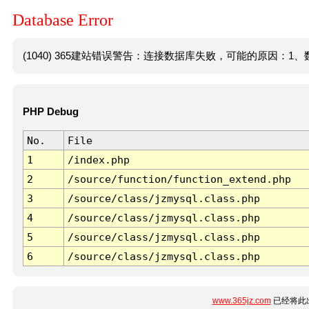
Database Error
(1040) 365建站错误警告：连接数据库失败，可能的原因：1、数
PHP Debug
No.
File
1
/index.php
2
/source/function/function_extend.php
3
/source/class/jzmysql.class.php
4
/source/class/jzmysql.class.php
5
/source/class/jzmysql.class.php
6
/source/class/jzmysql.class.php
www.365jz.com
已经将此