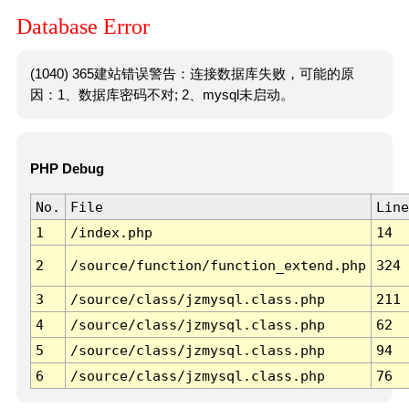
Database Error
(1040) 365建站错误警告：连接数据库失败，可能的原
因：1、数据库密码不对; 2、mysql未启动。
PHP Debug
No.
File
Line
1
/index.php
14
2
/source/function/function_extend.php
324
3
/source/class/jzmysql.class.php
211
4
/source/class/jzmysql.class.php
62
5
/source/class/jzmysql.class.php
94
6
/source/class/jzmysql.class.php
76