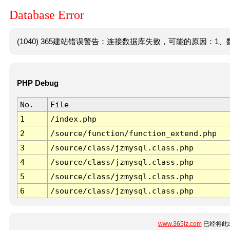
Database Error
(1040) 365建站错误警告：连接数据库失败，可能的原因：1、数
PHP Debug
No.
File
1
/index.php
2
/source/function/function_extend.php
3
/source/class/jzmysql.class.php
4
/source/class/jzmysql.class.php
5
/source/class/jzmysql.class.php
6
/source/class/jzmysql.class.php
www.365jz.com
已经将此