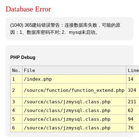
Database Error
(1040) 365建站错误警告：连接数据库失败，可能的原
因：1、数据库密码不对; 2、mysql未启动。
PHP Debug
No.
File
Line
1
/index.php
14
2
/source/function/function_extend.php
324
3
/source/class/jzmysql.class.php
211
4
/source/class/jzmysql.class.php
62
5
/source/class/jzmysql.class.php
94
6
/source/class/jzmysql.class.php
76