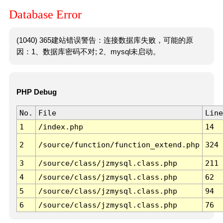
Database Error
(1040) 365建站错误警告：连接数据库失败，可能的原
因：1、数据库密码不对; 2、mysql未启动。
PHP Debug
No.
File
Line
1
/index.php
14
2
/source/function/function_extend.php
324
3
/source/class/jzmysql.class.php
211
4
/source/class/jzmysql.class.php
62
5
/source/class/jzmysql.class.php
94
6
/source/class/jzmysql.class.php
76