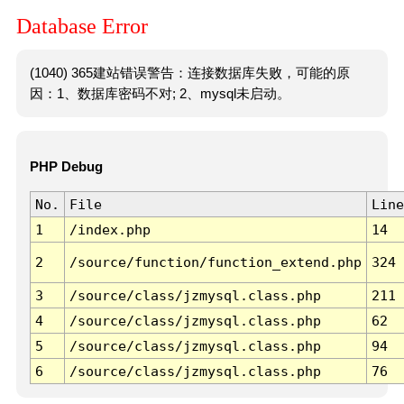
Database Error
(1040) 365建站错误警告：连接数据库失败，可能的原
因：1、数据库密码不对; 2、mysql未启动。
PHP Debug
No.
File
Line
1
/index.php
14
2
/source/function/function_extend.php
324
3
/source/class/jzmysql.class.php
211
4
/source/class/jzmysql.class.php
62
5
/source/class/jzmysql.class.php
94
6
/source/class/jzmysql.class.php
76