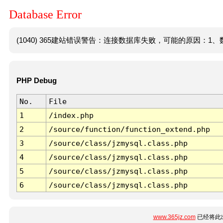
Database Error
(1040) 365建站错误警告：连接数据库失败，可能的原因：1、数
PHP Debug
No.
File
1
/index.php
2
/source/function/function_extend.php
3
/source/class/jzmysql.class.php
4
/source/class/jzmysql.class.php
5
/source/class/jzmysql.class.php
6
/source/class/jzmysql.class.php
www.365jz.com
已经将此